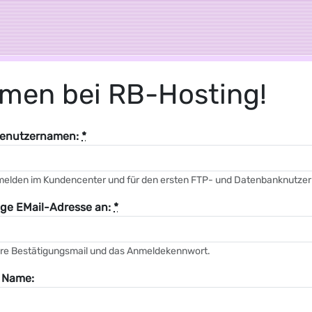
ing
EMail
MX
Cloud
News
Impressum
men bei RB-Hosting!
Benutzernamen:
*
nmelden im Kundencenter und für den ersten FTP- und Datenbanknutze
zige EMail-Adresse an:
*
ihre Bestätigungsmail und das Anmeldekennwort.
r Name: