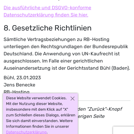
Die ausführliche und DSGVO-konforme
Datenschutzerklärung finden Sie hier.
8. Gesetzliche Richtlinien
Sämtliche Vertragsbeziehungen zu RB-Hosting
unterliegen den Rechtsgrundlagen der Bundesrepublik
Deutschland. Die Anwendung von UN-Kaufrecht ist
ausgeschlossen. Im Falle einer gerichtlichen
Auseinandersetzung ist der Gerichtsstand Bühl (Baden).
Bühl, 23.01.2023
Jens Benecke
RB-Hosting
Diese Website verwendet Cookies.
Mit der Nutzung dieser Website,
Klicken Sie in Ihrem Browser auf den "Zurück"-Knopf
insbesondere mit dem Klick auf "X"
zum Schließen dieses Dialogs, erklären
oder
klicken Sie hier
, um zur vorherigen Seite
Sie sich damit einverstanden. Weitere
zurückzukommen.
Informationen finden Sie in unserer
Datenschutzerklärung
.