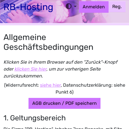
RB-Hosting
Reg.
Anmelden
Home
Webhosting
EMail
MX
Cloud
Allgemeine
Geschäftsbedingungen
Klicken Sie in Ihrem Browser auf den "Zurück"-Knopf
oder
klicken Sie hier
, um zur vorherigen Seite
zurückzukommen.
(Widerrufsrecht:
siehe hier
, Datenschutzerklärung: siehe
Punkt 6)
AGB drucken / PDF speichern
1. Geltungsbereich