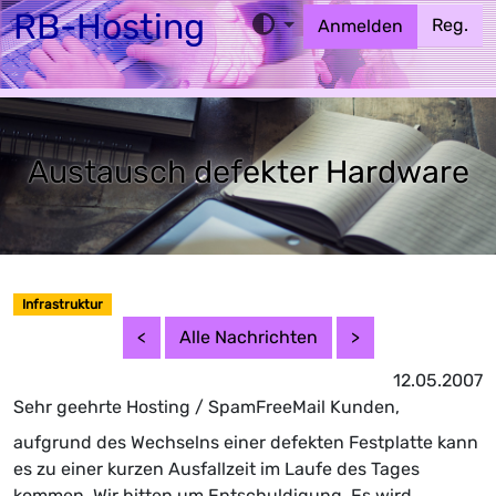
RB-Hosting
Reg.
Anmelden
Home
Webhosting
EMail
MX
Cloud
Austausch defekter Hardware
Infrastruktur
<
Alle Nachrichten
>
12.05.2007
Sehr geehrte Hosting / SpamFreeMail Kunden,
aufgrund des Wechselns einer defekten Festplatte kann
es zu einer kurzen Ausfallzeit im Laufe des Tages
kommen. Wir bitten um Entschuldigung. Es wird