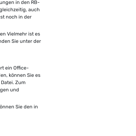
nungen
in den RB-
leichzeitig, auch
st noch in der
n Vielmehr ist es
nden Sie unter der
t ein Office-
den, können Sie es
 Datei. Zum
agen und
können Sie den in