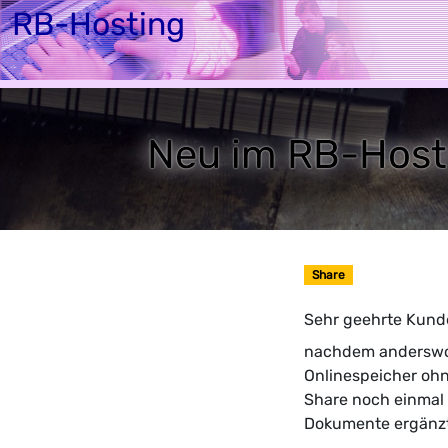
RB-Hosting
Home
Webhost
Neu im RB-Host
Share
Sehr geehrte Kund
nachdem anderswo* 
Onlinespeicher oh
Share noch einmal 
Dokumente ergänzt 