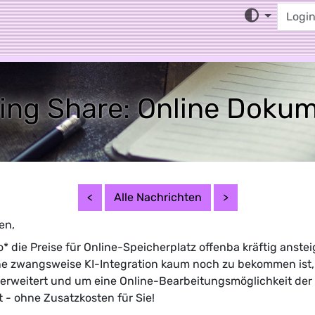
ing
EMail
MX
Cloud
News
Impressum
ing Share: Online Dokum
<
Alle Nachrichten
>
en,
die Preise für Online-Speicherplatz offenba kräftig anste
ne zwangsweise KI-Integration kaum noch zu bekommen ist,
erweitert und um eine Online-Bearbeitungsmöglichkeit der 
- ohne Zusatzkosten für Sie!