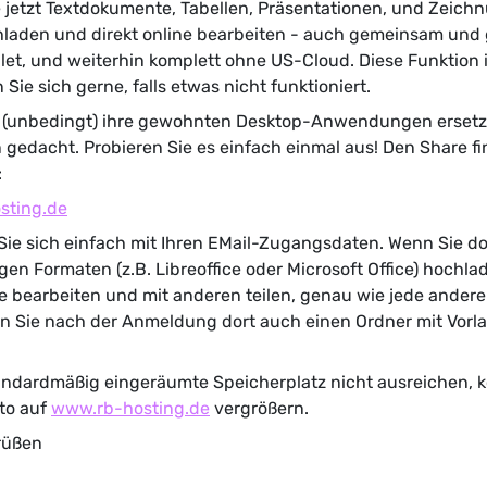
 jetzt
Textdokumente, Tabellen, Präsentationen, und Zeich
hladen und
direkt online bearbeiten
- auch gemeinsam und g
et, und weiterhin komplett ohne US-Cloud. Diese Funktion i
Sie sich gerne, falls etwas nicht funktioniert.
ht (unbedingt) ihre gewohnten Desktop-Anwendungen ersetze
 gedacht. Probieren Sie es einfach einmal aus! Den Share fi
:
osting.de
e sich einfach mit Ihren EMail-Zugangsdaten. Wenn Sie dor
en Formaten (z.B. Libreoffice oder Microsoft Office) hochla
e bearbeiten und mit anderen teilen, genau wie jede andere
n Sie nach der Anmeldung dort auch einen Ordner mit Vorl
tandardmäßig eingeräumte Speicherplatz nicht ausreichen, 
to auf
www.rb-hosting.de
vergrößern.
rüßen